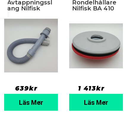
Avtappningssl
Rondelhållare
ang Nilfisk
Nilfisk BA 410
639
kr
  ⠀
1 413
kr
  ⠀
Läs Mer
Läs Mer