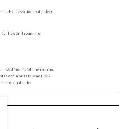
ss (dryfit traktionsbatterier)
k för hög driftspänning
ör hård industriell användning.
elbilar och elbussar. Med GNB
ssar era batterier.