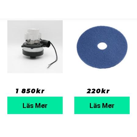
Sugmotor 24
M35 Blå 5/pack
volt
1 850
kr
  ⠀
220
kr
  ⠀
Läs Mer
Läs Mer