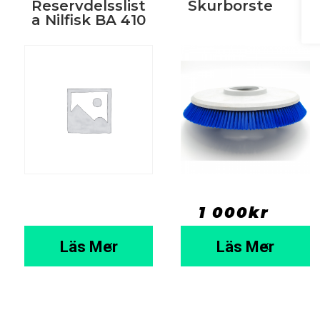
Reservdelsslist
Skurborste
a Nilfisk BA 410
1 000
kr
  ⠀
Läs Mer
Läs Mer