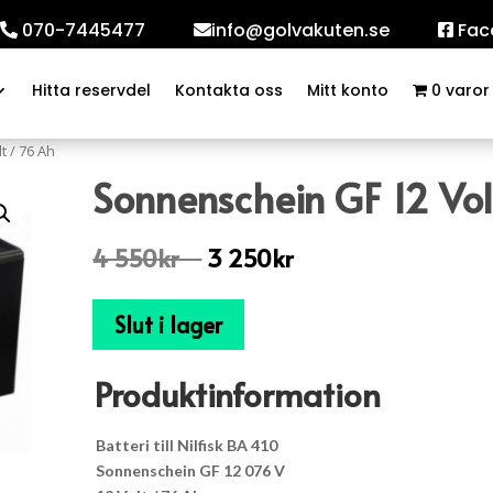
070-7445477
info@golvakuten.se
Fac
Hitta reservdel
Kontakta oss
Mitt konto
0 varor
 / 76 Ah
Sonnenschein GF 12 Vol
4 550
kr
⠀
3 250
kr
⠀
Slut i lager
Produktinformation
Batteri till Nilfisk BA 410
Sonnenschein GF 12 076 V