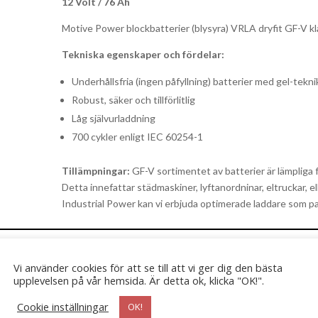
12 Volt / 76 Ah
Motive Power blockbatterier (blysyra) VRLA dryfit GF-V kla
Tekniska egenskaper och fördelar:
Underhållsfria (ingen påfyllning) batterier med gel-tekni
Robust, säker och tillförlitlig
Låg självurladdning
700 cykler enligt IEC 60254-1
Tillämpningar:
GF-V sortimentet av batterier är lämpliga f
Detta innefattar städmaskiner, lyftanordninar, eltruckar, 
Industrial Power kan vi erbjuda optimerade laddare som pa
Vi använder cookies för att se till att vi ger dig den bästa
upplevelsen på vår hemsida. Är detta ok, klicka "OK!".
Cookie inställningar
OK!