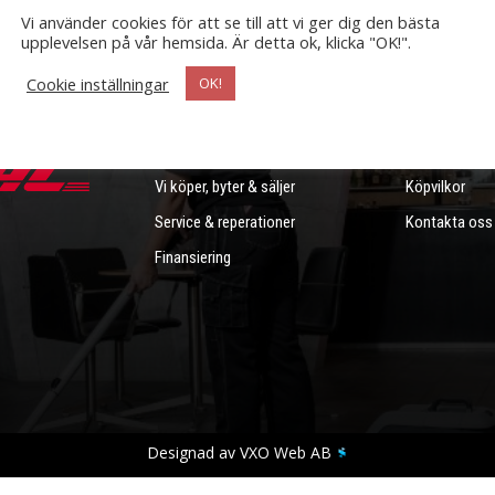
Vi använder cookies för att se till att vi ger dig den bästa
upplevelsen på vår hemsida. Är detta ok, klicka "OK!".
Information
Kundservice
Cookie inställningar
OK!
Om oss
Frakt & reture
Vi köper, byter & säljer
Köpvilkor
Service & reperationer
Kontakta oss
Finansiering
Designad av VXO Web AB