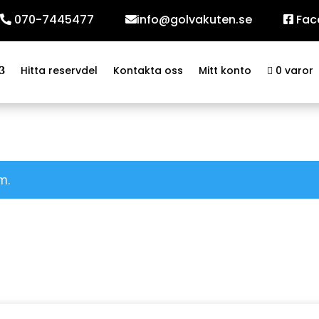
070-7445477
info@golvakuten.se
Fac
Hitta reservdel
Kontakta oss
Mitt konto
0 varor
m.