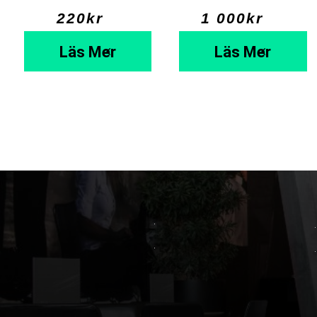
220
kr
  ⠀
1 000
kr
  ⠀
Läs Mer
Läs Mer