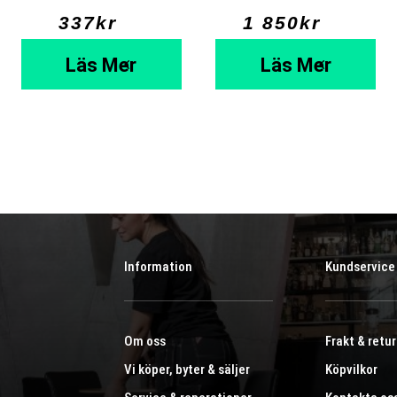
337
kr
  ⠀
1 850
kr
  ⠀
Läs Mer
Läs Mer
Information
Kundservice
Om oss
Frakt & retur
Vi köper, byter & säljer
Köpvilkor