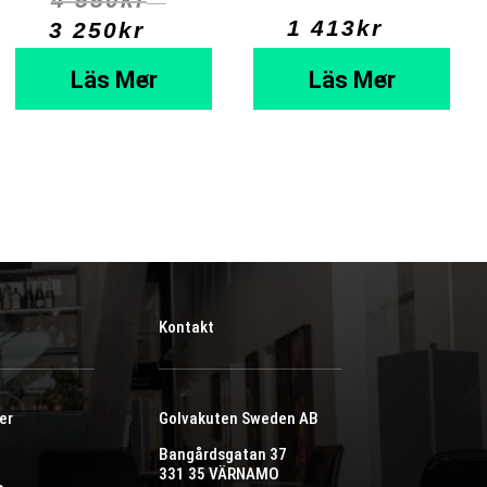
⠀
1 413
kr
  ⠀
3 250
kr
  ⠀
Läs Mer
Läs Mer
Kontakt
er
Golvakuten Sweden AB
Bangårdsgatan 37
331 35 VÄRNAMO