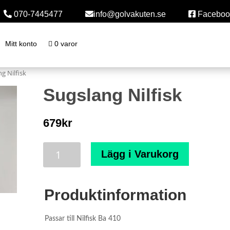
070-7445477
info@golvakuten.se
Faceboo
Mitt konto
0 varor
g Nilfisk
Sugslang Nilfisk
679
kr
⠀
Sugslang
Lägg i Varukorg
Nilfisk
mängd
Produktinformation
Passar till Nilfisk Ba 410