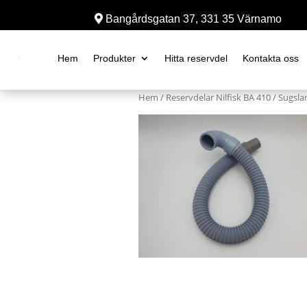
Bangårdsgatan 37, 331 35 Värnamo
Hem
Produkter
Hitta reservdel
Kontakta oss
Hem
/
Reservdelar Nilfisk BA 410
/
Sugslan