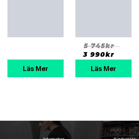
5 745
kr
⠀
3 990
kr
  ⠀
Läs Mer
Läs Mer