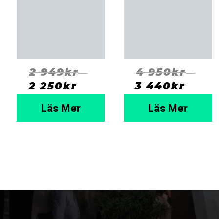
2 949
kr
4 950
kr
⠀
⠀
2 250
kr
  ⠀
3 440
kr
  ⠀
Läs Mer
Läs Mer