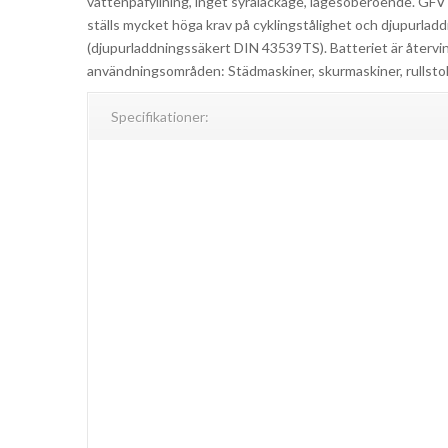
vattenpåfyllning, inget syraläckage, lägesoberoende. GFV
ställs mycket höga krav på cyklingstålighet och djupurlad
(djupurladdningssäkert DIN 43539TS). Batteriet är återvi
användningsområden: Städmaskiner, skurmaskiner, rullstolar,
Specifikationer: