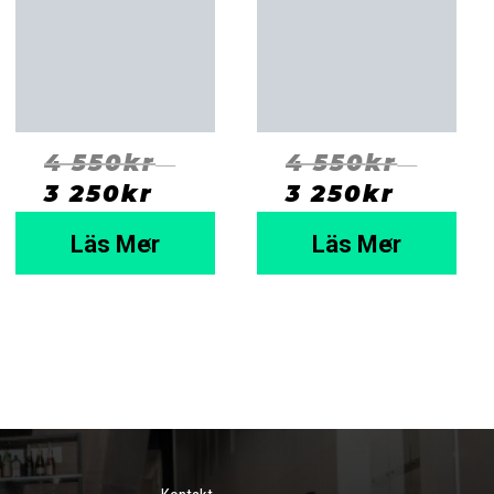
4 550
kr
4 550
kr
⠀
⠀
3 250
kr
  ⠀
3 250
kr
  ⠀
Läs Mer
Läs Mer