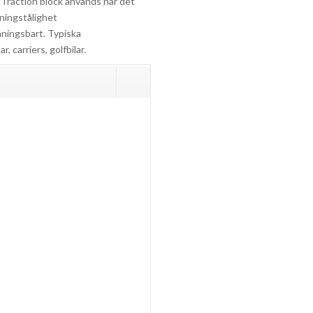
 Traction block används när det
dningstålighet
nningsbart. Typiska
 carriers, golfbilar.