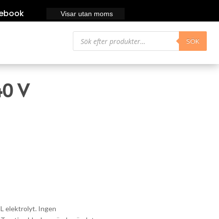
ebook
Visar utan moms
Produktsökning
SÖK
40 V
L elektrolyt. Ingen