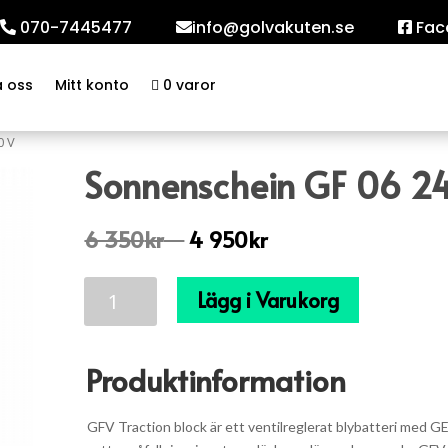
070-7445477
info@golvakuten.se
Fac
a oss
Mitt konto
0 varor
0 V
Sonnenschein GF 06 2
6 350
kr
⠀
4 950
kr
⠀
Sonnenschein
Lägg i Varukorg
GF
06
240
Produktinformation
V
mängd
GFV Traction block är ett ventilreglerat blybatteri med GE